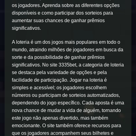
os jogadores. Aprenda sobre as diferentes opções
disponíveis e como participar dos sorteios para
aumentar suas chances de ganhar prêmios
significativos.
A loteria é um dos jogos mais populares em todo o
mundo, atraindo milhões de jogadores em busca da
sorte e da possibilidade de ganhar prêmios
significativos. No site 3335bet, a categoria de loteria
se destaca pela variedade de opções e pela
facilidade de participação. Jogar na loteria é
simples e acessível; os jogadores escolhem
números ou participam de sorteios automatizados,
dependendo do jogo específico. Cada aposta é uma
nova chance de mudar a vida de alguém, tornando
este jogo não apenas divertido, mas também
emocionante. O site também oferece recursos para
que os jogadores acompanhem seus bilhetes e