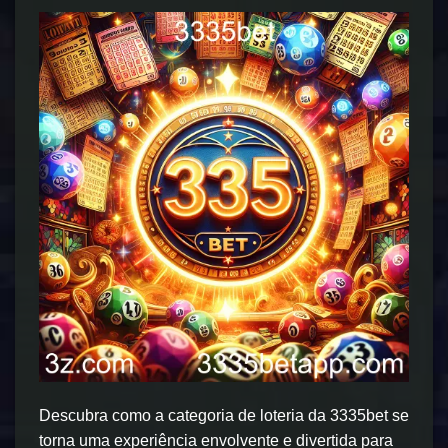
Descubra como a categoria de loteria da 3335bet se
torna uma experiência envolvente e divertida para