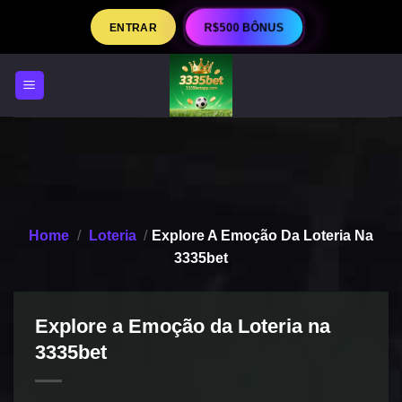
Skip
ENTRAR
R$500 BÔNUS
to
content
Home
/
Loteria
/
Explore A Emoção Da Loteria Na
3335bet
Explore a Emoção da Loteria na
3335bet