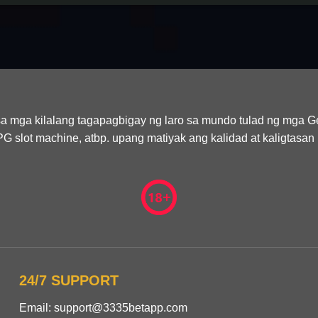
a mga kilalang tagapagbigay ng laro sa mundo tulad ng mga Ge
PG slot machine, atbp. upang matiyak ang kalidad at kaligtasan
24/7 SUPPORT
Email: support@3335betapp.com