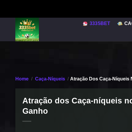
Skip
to
content
3335BET
CA
Home
/
Caça-Níqueis
/
Atração Dos Caça-Níqueis 
Atração dos Caça-níqueis n
Ganho