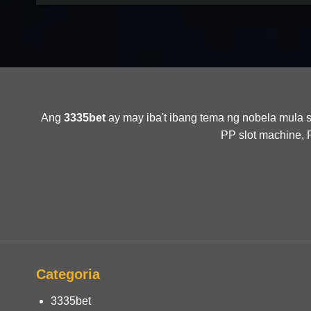
Ang
3335bet
ay may iba't ibang tema ng nobela mula s
PP slot machine, 
Categoria
3335bet